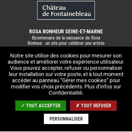
ROSA BONHEUR SEINE-ET-MARNE
Bicentenaire de la naissance de Rosa
Bonheur : un site pour célébrer une artiste
phare et incontournable de la Seine-et-
Marne.
Notre site utilise des cookies pour mesurer son
audience et améliorer votre expérience utilisateur.
Partenaires :
Vous pouvez accepter, refuser ou personnaliser
> Département de Seine-et-Marne
leur installation sur votre poste, et à tout moment
> Château Rosa Bonheur
accéder au panneau "Gérer mes cookies" pour
> Château de Fontainebleau
modifier vos choix précédents. Plus d'infos sur
Confidentialité.
CONTACTEZ-NOUS
INFOS PRATIQUES
✓ TOUT ACCEPTER
✗ TOUT REFUSER
PERSONNALISER
ESPACE PRESSE