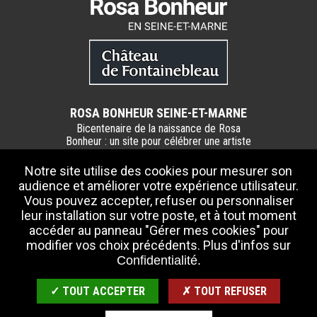
ROSA BONHEUR SEINE-ET-MARNE
Bicentenaire de la naissance de Rosa
Bonheur : un site pour célébrer une artiste
phare et incontournable de la Seine-et-
Marne.
Notre site utilise des cookies pour mesurer son
audience et améliorer votre expérience utilisateur.
Partenaires :
Vous pouvez accepter, refuser ou personnaliser
> Département de Seine-et-Marne
leur installation sur votre poste, et à tout moment
> Château Rosa Bonheur
accéder au panneau "Gérer mes cookies" pour
> Château de Fontainebleau
modifier vos choix précédents. Plus d'infos sur
Confidentialité.
CONTACTEZ-NOUS
INFOS PRATIQUES
✓ TOUT ACCEPTER
✗ TOUT REFUSER